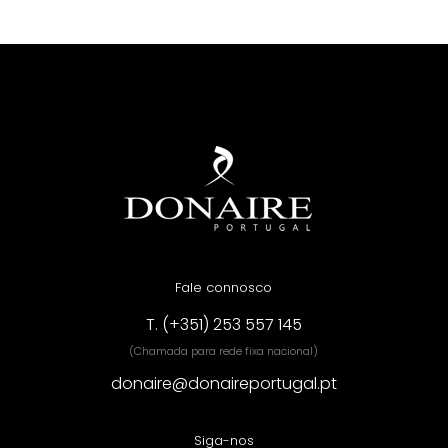
Fale connosco
T. (+351) 253 557 145
(Chamada para rede fixa nacional)
donaire@donaireportugal.pt
Siga-nos