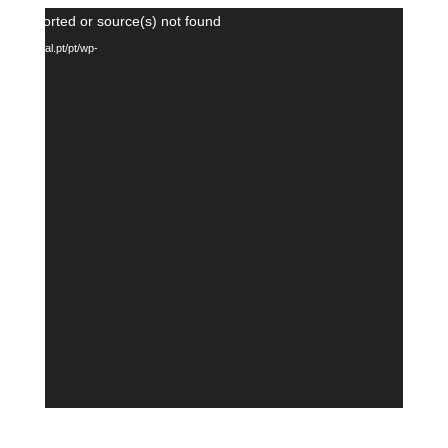
Reprodutor
ot supported or source(s) not found
de
ireportugal.pt/pt/wp-
vídeo
1020.mp4